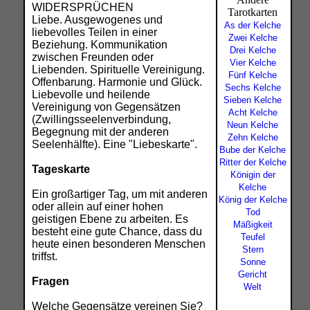
WIDERSPRÜCHEN
Tarotkarten
Liebe. Ausgewogenes und
As der Kelche
liebevolles Teilen in einer
Zwei Kelche
Beziehung. Kommunikation
Drei Kelche
zwischen Freunden oder
Vier Kelche
Liebenden. Spirituelle Vereinigung.
Fünf Kelche
Offenbarung. Harmonie und Glück.
Sechs Kelche
Liebevolle und heilende
Sieben Kelche
Vereinigung von Gegensätzen
Acht Kelche
(Zwillingsseelenverbindung,
Neun Kelche
Begegnung mit der anderen
Zehn Kelche
Seelenhälfte). Eine "Liebeskarte".
Bube der Kelche
Ritter der Kelche
Tageskarte
Königin der
Kelche
Ein großartiger Tag, um mit anderen
König der Kelche
oder allein auf einer hohen
Tod
geistigen Ebene zu arbeiten. Es
Mäßigkeit
besteht eine gute Chance, dass du
Teufel
heute einen besonderen Menschen
Stern
triffst.
Sonne
Gericht
Fragen
Welt
Welche Gegensätze vereinen Sie?